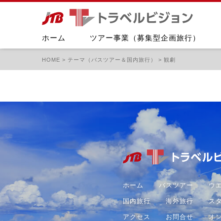
ホーム
ツアー事業（募集型企画旅行）
HOME
>
テーマ（バスツアー＆国内旅行）
>
観劇
ホーム
バスツアー
ウ
国内旅行
海外旅行
ス
アクセス
お問合せ
オ