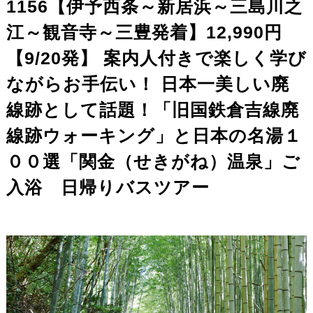
1156【伊予西条～新居浜～三島川之
江～観音寺～三豊発着】12,990円
【9/20発】 案内人付きで楽しく学び
ながらお手伝い！ 日本一美しい廃
線跡として話題！「旧国鉄倉吉線廃
線跡ウォーキング」と日本の名湯１
００選「関金（せきがね）温泉」ご
入浴 日帰りバスツアー