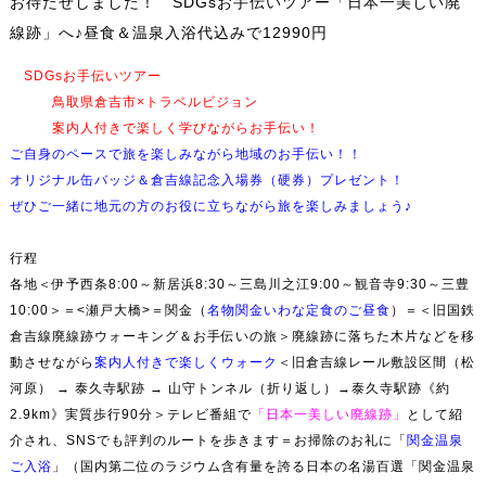
お待たせしました！ SDGsお手伝いツアー「日本一美しい廃
線跡」へ♪昼食＆温泉入浴代込みで12990円
SDGsお手伝いツアー
鳥取県倉吉市×トラベルビジョン
案内人付きで楽しく学びながらお手伝い！
ご自身のペースで旅を楽しみながら地域のお手伝い！！
オリジナル缶バッジ＆倉吉線記念入場券（硬券）プレゼント！
ぜひご一緒に地元の方のお役に立ちながら旅を楽しみましょう♪
行程
各地＜伊予西条8:00～新居浜8:30～三島川之江9:00～観音寺9:30～三豊
10:00＞＝<瀬戸大橋>＝関金（
名物関金いわな定食のご昼食
）＝＜旧国鉄
倉吉線廃線跡ウォーキング＆お手伝いの旅＞廃線跡に落ちた木片などを移
動させながら
案内人付きで楽しくウォーク
＜旧倉吉線レール敷設区間（松
河原） → 泰久寺駅跡 → 山守トンネル（折り返し）→泰久寺駅跡《約
2.9km》実質歩行90分＞テレビ番組で
「日本一美しい廃線跡」
として紹
介され、SNSでも評判のルートを歩きます＝お掃除のお礼に「
関金温泉
ご入浴
」（国内第二位のラジウム含有量を誇る日本の名湯百選「関金温泉