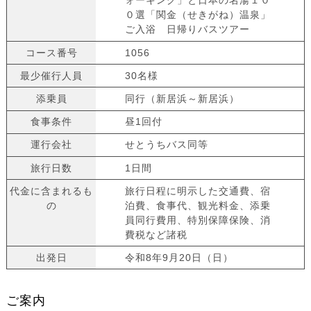
ォーキング」と日本の名湯１０
０選「関金（せきがね）温泉」
ご入浴 日帰りバスツアー
コース番号
1056
最少催行人員
30名様
添乗員
同行（新居浜～新居浜）
食事条件
昼1回付
運行会社
せとうちバス同等
旅行日数
1日間
代金に含まれるも
旅行日程に明示した交通費、宿
の
泊費、食事代、観光料金、添乗
員同行費用、特別保障保険、消
費税など諸税
出発日
令和8年9月20日（日）
ご案内