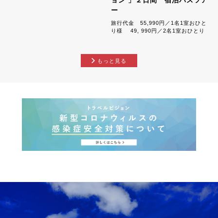
ョン 」２日間 宿泊バスツア
ー
旅行代金 55,990円／1名1室おひと
り様 49, 990円／2名1室おひとり
様 ,...
もっと見る