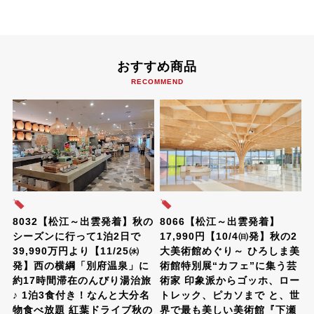
おすすめ商品
RECOMMEND
8032【松江～出雲発着】秋の
8066【松江～出雲発着】
シーズンに行って1泊2日で
17,990円【10/4㈰発】秋の2
39,990万円より【11/25㈬
大美術館めぐり～ ひろしま美
発】西の横綱「別府温泉」に
術館特別展“カフェ”に集う芸
約17時間滞在のんびり湯治旅
術家 印象派からゴッホ、ロー
♪ 1泊3食付き！なんと大分名
トレック、ピカソまで と、世
物食べ放題 紅葉ドライブ秋の
界で最も美しい美術館『下瀬