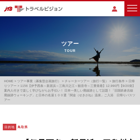
ツアー
TOUR
HOME
>
ツアー事業（募集型企画旅行）
>
チャーターツアー（旅行一覧）
>
旅行条件
>
日帰
りツアー
>
1156【伊予西条～新居浜～三島川之江～観音寺～三豊発着】12,990円【9/20発】
案内人付きで楽しく学びながらお手伝い！ 日本一美しい廃線跡として話題！「旧国鉄倉吉線
廃線跡ウォーキング」と日本の名湯１００選「関金（せきがね）温泉」ご入浴 日帰りバスツ
アー
目的地
鳥取県