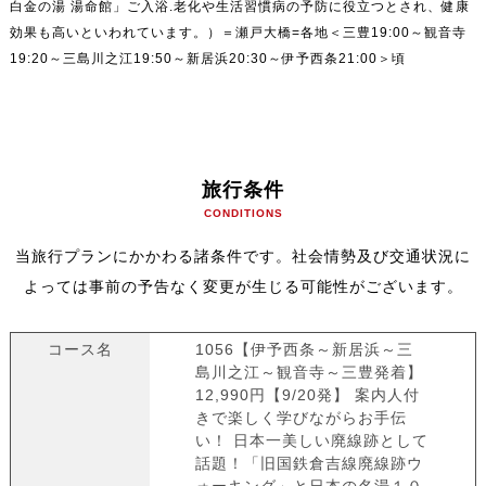
白金の湯 湯命館」ご入浴.老化や生活習慣病の予防に役立つとされ、健康
効果も高いといわれています。）＝瀬戸大橋=各地＜三豊19:00～観音寺
19:20～三島川之江19:50～新居浜20:30～伊予西条21:00＞頃
旅行条件
CONDITIONS
当旅行プランにかかわる諸条件です。社会情勢及び交通状況に
よっては事前の予告なく変更が生じる可能性がございます。
コース名
1056【伊予西条～新居浜～三
島川之江～観音寺～三豊発着】
12,990円【9/20発】 案内人付
きで楽しく学びながらお手伝
い！ 日本一美しい廃線跡として
話題！「旧国鉄倉吉線廃線跡ウ