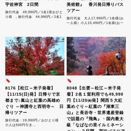
宇佐神宮 2日間
美術館』 香川発日帰りバス
ツアー
旅行代金 49,990円／1名1室おひと
り様 , 旅行代金 44,990円／2名1
旅行代金 大人17,990円／1名様(お
室おひとり様 , 旅行代金
一人様）小人15,490円／1名様(お一
41,990円／3名1室おひとり様 ,旅行
人様)...
代...
8176【松江～米子発着】
8048【出雲～松江～米子発
【11/15(日)発】日帰りで京
着】2名１室利用でも49,990
都まで♪嵐山と紅葉の高雄め
円【11/20㈮発】関西５大紅
ぐり ～神護寺と西明寺～ 日
葉めぐり～紅葉の『湖東三
帰りツアー
山』と長谷寺・世界遺産登録
で話題の『飛鳥』・国内最大
旅行代金：19,990円／おひとり様
級「なばなの里イルミネーシ
小人は500円引き...