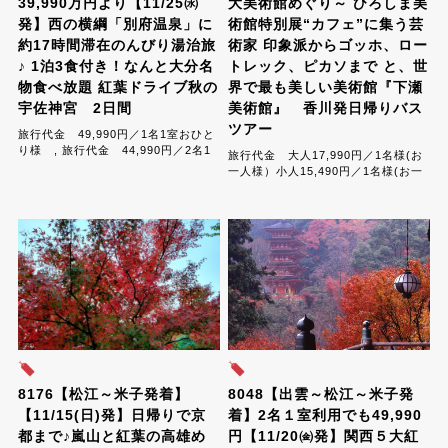
39,990万円より【11/25㈬
大美術館めぐり～ ひろしま美
発】西の横綱「別府温泉」に
術館特別展“カフェ”に集う芸
約17時間滞在のんびり湯治旅
術家 印象派からゴッホ、ロー
♪ 1泊3食付き！なんと大分名
トレック、ピカソまで と、世
物食べ放題 紅葉ドライブ秋の
界で最も美しい美術館『下瀬
宇佐神宮 2日間
美術館』 香川発日帰りバス
ツアー
旅行代金 49,990円／1名1室おひと
り様 , 旅行代金 44,990円／2名1
旅行代金 大人17,990円／1名様(お
室おひとり様 , 旅行代金
一人様）小人15,490円／1名様(お一
41,990円／3名1室おひとり様 ,旅行
人様)...
代...
8176【松江～米子発着】
8048【出雲～松江～米子発
【11/15(日)発】日帰りで京
着】2名１室利用でも49,990
都まで♪嵐山と紅葉の高雄め
円【11/20㈮発】関西５大紅