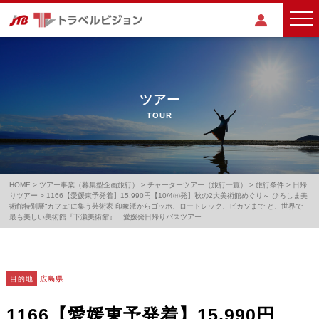
ツアー
TOUR
HOME
>
ツアー事業（募集型企画旅行）
>
チャーターツアー（旅行一覧）
>
旅行条件
>
日帰
りツアー
>
1166【愛媛東予発着】15,990円【10/4㈰発】秋の2大美術館めぐり～ ひろしま美
術館特別展“カフェ”に集う芸術家 印象派からゴッホ、ロートレック、ピカソまで と、世界で
最も美しい美術館『下瀬美術館』 愛媛発日帰りバスツアー
目的地
広島県
1166【愛媛東予発着】15,990円