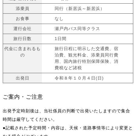
添乗員
同行（新居浜～新居浜）
お食事
なし
運行会社
瀬戸内バス同等クラス
旅行日数
1日間
代金に含まれるも
旅行日程に明示した交通費、宿
の
泊費、観光料金、添乗員同行費
用、国内旅行特別保障保険、消
費税など諸税
出発日
令和８年１０月４日(日)
ご案内・ご注意
出発予定時刻後は、当社係員の判断で出発いたしますので集合
時間は厳守してください。
●記載された予定時間・内容は、天候・道路事情等により変更と