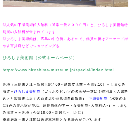
◎人気の下瀬美術館入館料（通常一般２０００円）と、ひろしま美術館特
別展の入館料が含まれています
◎ひろしま美術館は、広島の中心街にあるので、鑑賞の後はアーケード街
や
す百貨店などでショッピングも
ひろしま美術館（公式ホームページ）
https://www.hiroshima-museum.jp/special/index.html
各地（三島川之江～新居浜駅7:00～愛媛支店前～今治8:10）＝しまなみ
海道＝
ひろしま美術館
（ゴッホやピカソの名画が一堂に！特別展＜入館料
込＞と鑑賞後は近くの百貨店や商店街自由散策）=
下瀬美術館
（水盤の上
に8色の展示室が並ぶ、建物自体がアートな美術館<入館料込>）＝しまな
み海道＝＝各地（今治18:00～新居浜～川之江）
※新居浜～川之江間は送迎車利用となる場合がございます