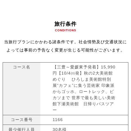
旅行条件
CONDITIONS
当旅行プランにかかわる諸条件です。社会情勢及び交通状況に
よっては事前の予告なく変更が生じる可能性がございます。
コース名
【三豊～愛媛東予発着】15,990
円【10/4㈰発】秋の2大美術館
めぐり ひろしま美術館特別
展“カフェ”に集う芸術家 印象派
からゴッホ、ロートレック、ピ
カソまで 世界で最も美しい美術
館下瀬美術館 日帰りバスツア
ー
コース番号
1166
最少催行人員
30名様