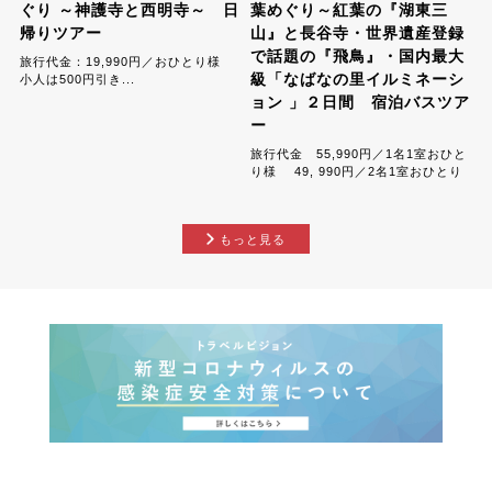
ぐり ～神護寺と西明寺～ 日
葉めぐり～紅葉の『湖東三
帰りツアー
山』と長谷寺・世界遺産登録
で話題の『飛鳥』・国内最大
旅行代金：19,990円／おひとり様
級「なばなの里イルミネーシ
小人は500円引き...
ョン 」２日間 宿泊バスツア
ー
旅行代金 55,990円／1名1室おひと
り様 49, 990円／2名1室おひとり
様 ,...
もっと見る