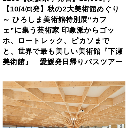
【10/4㈰発】秋の2大美術館めぐり
～ ひろしま美術館特別展“カフ
ェ”に集う芸術家 印象派からゴッ
ホ、ロートレック、ピカソまで
と、世界で最も美しい美術館『下瀬
美術館』 愛媛発日帰りバスツアー