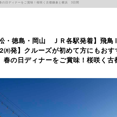
春の日ディナーをご賞味！桜咲く古都鎌倉と横浜 3日間
～高松・徳島・岡山 ＪＲ各駅発着】飛
22㈪発】クルーズが初めて方にもおす
 春の日ディナーをご賞味！桜咲く古