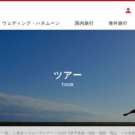
ウェディング・ハネムーン
国内旅行
海外旅行
ツアー
TOUR
行一覧）
>
商品
>
クルーズツアー
>
2105【伊予西条～高松・徳島・岡山 ＪＲ各