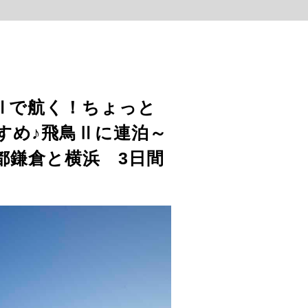
鳥Ⅱで航く！ちょっと
すめ♪飛鳥Ⅱに連泊～
都鎌倉と横浜 3日間