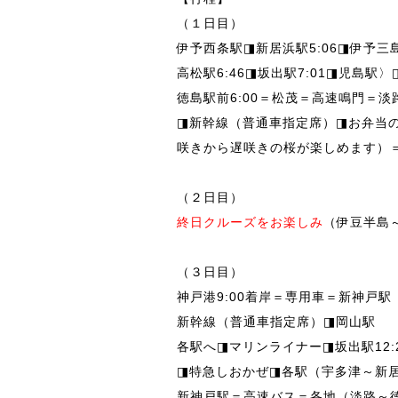
（１日目）
伊予西条駅◨新居浜駅5:06◨伊予三
高松駅6:46◨坂出駅7:01◨児島
徳島駅前6:00＝松茂＝高速鳴門＝
◨新幹線（普通車指定席）◨お弁当の
咲きから遅咲きの桜が楽しめます）
（２日目）
終日クルーズをお楽しみ
（伊豆半島
（３日目）
神戸港9:00着岸＝専用車＝新神戸駅（
新幹線（普通車指定席）◨岡山駅
各駅へ◨マリンライナー◨坂出駅12:2
◨特急しおかぜ◨各駅（宇多津～新居浜
新神戸駅＝高速バス＝各地（淡路～徳島