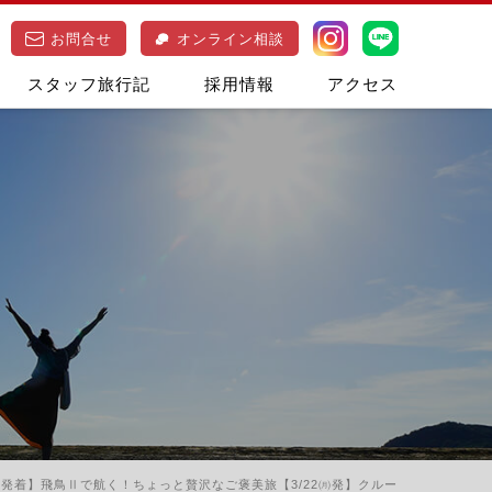
お問合せ
オンライン相談
スタッフ旅行記
採用情報
アクセス
駅発着】飛鳥Ⅱで航く！ちょっと贅沢なご褒美旅【3/22㈪発】クルー