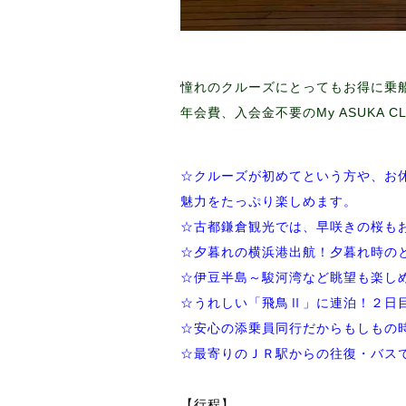
憧れのクルーズにとってもお得に乗
年会費、入会金不要のMy ASUKA
☆クルーズが初めてという方や、お
魅力をたっぷり楽しめます。
☆古都鎌倉観光では、早咲きの桜も
☆夕暮れの横浜港出航！夕暮れ時の
☆伊豆半島～駿河湾など眺望も楽し
☆うれしい「飛鳥Ⅱ」に連泊！２日
☆安心の添乗員同行だからもしもの
☆最寄りのＪＲ駅からの往復・バス
【行程】