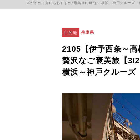
ズが初めて方にもおすすめ♪飛鳥Ⅱに連泊～ 横浜～神戸クルーズ 
目的地
兵庫県
2105【伊予西条
贅沢なご褒美旅【3/
横浜～神戸クルーズ