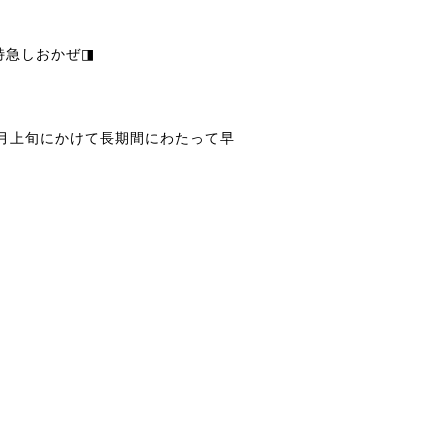
◨特急しおかぜ◨
4月上旬にかけて長期間にわたって早