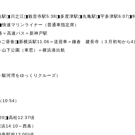
島駅◨川之江◨観音寺駅5:38◨多度津駅◨丸亀駅◨宇多津駅6:07
駅〉◨快速マリンライナー（普通車指定席）
淡路＝高速バス＝新神戸駅
ご昼食◨新横浜駅11:06＝送迎車＝鎌倉 建長寺（３月初旬から
＝山下公園（車窓）＝横浜港出航
～駿河湾をゆっくりクルーズ）
10:54）
0◨高松12:37頃
14:10～西条）
駅前13:00)頃