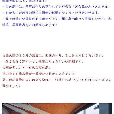
観光を楽しんでいただけます。
・屋久島では、皇室ゆかりの宿としても有名な「屋久島いわさきホテル」
・しかもこだわりの連泊！荷物の移動もなくゆったり過ごせます。
・島では珍しい温泉のあるホテルです。屋久島の山々を見渡しながら、大
浴場、露天風呂を３日間楽しめます！
☆屋久島の１２月の気温は、四国の４月、１１月と同じくらいです。
暑くもなく寒くもない散策にちょうどいい時期です。
☆雨が多いことで有名な屋久島。
その中でも降水量が一番少ない月が１２月です！
夏～秋の雨量の多い時期を避けて、快適にお過ごしいただけるシーズンを
選びました♪