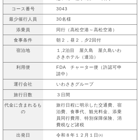
コース番号
3043
最少催行人員
30名様
添乗員
同行（高松空港～高松空港）
食事条件
朝２，昼２，夕2回付
宿泊地
１,2泊目 屋久島 屋久島いわ
さきホテル（連泊）
利用便
FDA チャーター便（許認可申
請中）
運行会社
いわさきグループ
旅行日数
３日間
代金に含まれるも
旅行日程に明示した交通費、宿
の
泊費、食事代、観光料金、添乗
員同行費用、特別保障保険、消
費税など諸税
出発日
令和８年１２月１日㈫