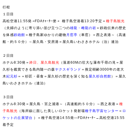
行程
１日目
高松空港11:55発➝FDAﾁｬｰﾀｰ便➝ 種子島空港着13:20予定＝
種子島観光
（夫婦のように寄り添い並び立つ二つの
雄龍・雌龍の
岩
＝
鉄砲伝来の歴史
を体感
鉄砲館
＝
種子島家ゆかりの建物
月窓亭
（車窓）＝西之表港～（高速
船・約５０分）～屋久島・安房港＝屋久島いわさきホテル（泊）連泊
２日目
ホテル8:30発＝
終日、
屋久島観光
（落差60Mの壮大な瀑布
千尋の滝
＝屋
久杉を鑑賞できる島内随一の森
ヤクスギランド
＝推定樹齢3000年の老大
木
紀元杉
＝＝
杉匠・昼食
＝屋久杉の歴史を深く知る
屋久杉自然館
）＝屋久
島いわさきホテル（連泊）
３日目
ホテル8:30発＝屋久島・宮之浦港～（高速船約５０分）～西之表港
＝
種
子島観光
（
海岸線に面した美しいロケット発射場
種子島宇宙センター
＝
ロ
ケットの丘展望台
）＝種子島空港14:55発―FDAﾁｬｰﾀｰ→高松空港15:55
着予定