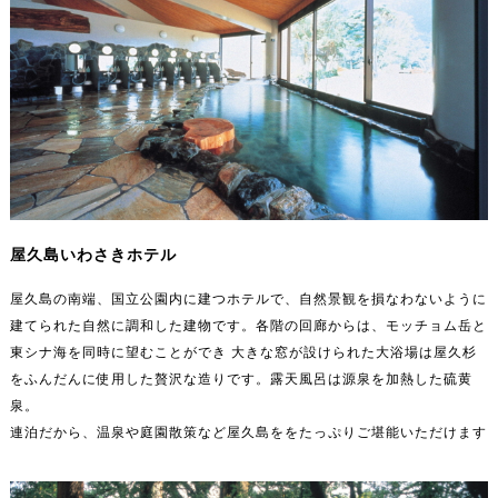
屋久島いわさきホテル
屋久島の南端、国立公園内に建つホテルで、自然景観を損なわないように
建てられた自然に調和した建物です。各階の回廊からは、モッチョム岳と
東シナ海を同時に望むことができ 大きな窓が設けられた大浴場は屋久杉
をふんだんに使用した贅沢な造りです。露天風呂は源泉を加熱した硫黄
泉。
連泊だから、温泉や庭園散策など屋久島ををたっぷりご堪能いただけます