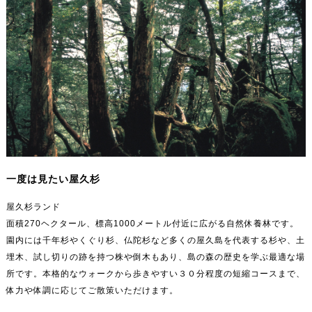
一度は見たい屋久杉
屋久杉ランド
面積270ヘクタール、標高1000メートル付近に広がる自然休養林です。
園内には千年杉やくぐり杉、仏陀杉など多くの屋久島を代表する杉や、土
埋木、試し切りの跡を持つ株や倒木もあり、島の森の歴史を学ぶ最適な場
所です。本格的なウォークから歩きやすい３０分程度の短縮コースまで、
体力や体調に応じてご散策いただけます。