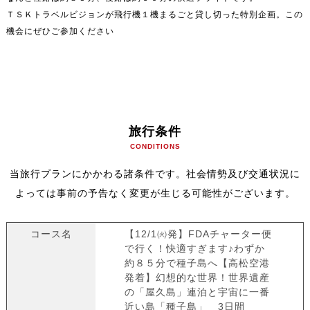
ＴＳＫトラベルビジョンが飛行機１機まるごと貸し切った特別企画。この
機会にぜひご参加ください
旅行条件
CONDITIONS
当旅行プランにかかわる諸条件です。社会情勢及び交通状況に
よっては事前の予告なく変更が生じる可能性がございます。
コース名
【12/1㈫発】FDAチャーター便
で行く！快適すぎます♪わずか
約８５分で種子島へ【高松空港
発着】幻想的な世界！世界遺産
の「屋久島」連泊と宇宙に一番
近い島「種子島」 3日間