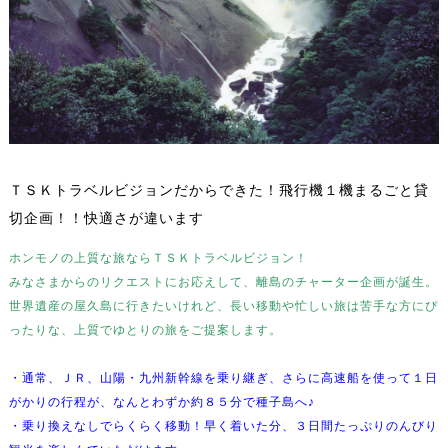
ＴＳＫトラベルビジョンだからできた！飛行機１機まるごと貸
切企画！！快適さが違います
ホンモノの上質な旅ならＴＳＫトラベルビジョン！
みなさまからのリクエストにお応えして、離島のチャーター企画が誕生。
世界遺産の屋久島に行きたいけれど、長い移動や忙しい旅は苦手な方にぴ
ったりな、上質でゆとりの旅をご提案します。
・通常、ＪＲ、山陽・九州新幹線を乗り継ぎ、さらに高速船を使って１日
がかりの行程が、なんとわずか約８５分で種子島へ♪
・乗り換えなしでらくらく移動！早く着いた分、３日間たっぷりのんびり