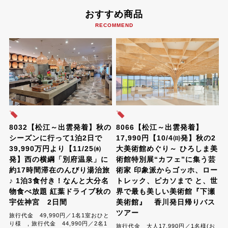
おすすめ商品
RECOMMEND
8032【松江～出雲発着】秋の
8066【松江～出雲発着】
シーズンに行って1泊2日で
17,990円【10/4㈰発】秋の2
39,990万円より【11/25㈬
大美術館めぐり～ ひろしま美
発】西の横綱「別府温泉」に
術館特別展“カフェ”に集う芸
約17時間滞在のんびり湯治旅
術家 印象派からゴッホ、ロー
♪ 1泊3食付き！なんと大分名
トレック、ピカソまで と、世
物食べ放題 紅葉ドライブ秋の
界で最も美しい美術館『下瀬
宇佐神宮 2日間
美術館』 香川発日帰りバス
ツアー
旅行代金 49,990円／1名1室おひと
り様 , 旅行代金 44,990円／2名1
旅行代金 大人17,990円／1名様(お