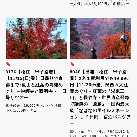
室おひとり様 , 旅行代金
一人様）小人15,490円／1名様(お一
41,990円／3名1室おひとり様 ,旅行
人様)...
代...
8176【松江～米子発着】
8048【出雲～松江～米子発
【11/15(日)発】日帰りで京
着】2名１室利用でも49,990
都まで♪嵐山と紅葉の高雄め
円【11/20㈮発】関西５大紅
ぐり ～神護寺と西明寺～ 日
葉めぐり～紅葉の『湖東三
帰りツアー
山』と長谷寺・世界遺産登録
で話題の『飛鳥』・国内最大
旅行代金：19,990円／おひとり様
級「なばなの里イルミネーシ
小人は500円引き...
ョン 」２日間 宿泊バスツア
ー
旅行代金 55,990円／1名1室おひと
り様 49, 990円／2名1室おひとり