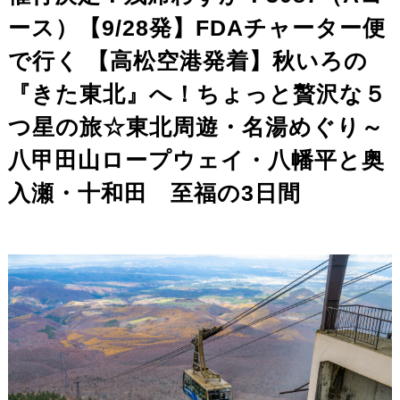
ース）【9/28発】FDAチャーター便
で行く 【高松空港発着】秋いろの
『きた東北』へ！ちょっと贅沢な５
つ星の旅☆東北周遊・名湯めぐり～
八甲田山ロープウェイ・八幡平と奥
入瀬・十和田 至福の3日間