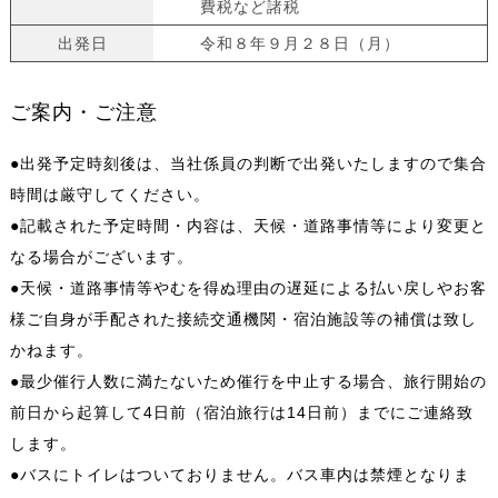
費税など諸税
出発日
令和８年９月２８日（月）
ご案内・ご注意
●出発予定時刻後は、当社係員の判断で出発いたしますので集合
時間は厳守してください。
●記載された予定時間・内容は、天候・道路事情等により変更と
なる場合がございます。
●天候・道路事情等やむを得ぬ理由の遅延による払い戻しやお客
様ご自身が手配された接続交通機関・宿泊施設等の補償は致し
かねます。
●最少催行人数に満たないため催行を中止する場合、旅行開始の
前日から起算して4日前（宿泊旅行は14日前）までにご連絡致
します。
●バスにトイレはついておりません。バス車内は禁煙となりま