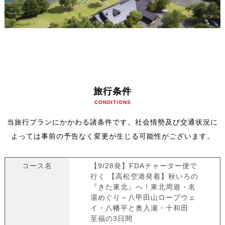
旅行条件
CONDITIONS
当旅行プランにかかわる諸条件です。社会情勢及び交通状況に
よっては事前の予告なく変更が生じる可能性がございます。
コース名
【9/28発】FDAチャーター便で
行く 【高松空港発着】秋いろの
『きた東北』へ！東北周遊・名
湯めぐり～八甲田山ロープウェ
イ・八幡平と奥入瀬・十和田
至福の3日間