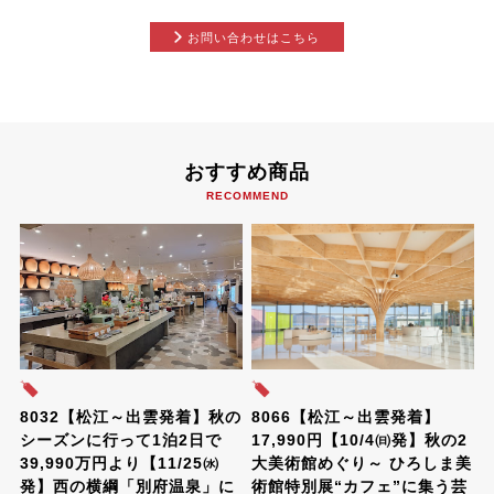
お問い合わせはこちら
おすすめ商品
RECOMMEND
8032【松江～出雲発着】秋の
8066【松江～出雲発着】
シーズンに行って1泊2日で
17,990円【10/4㈰発】秋の2
39,990万円より【11/25㈬
大美術館めぐり～ ひろしま美
発】西の横綱「別府温泉」に
術館特別展“カフェ”に集う芸