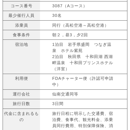
コース番号
3087（Aコース）
最少催行人員
30名
添乗員
同行（高松空港～高松空港）
食事条件
朝２，昼3，夕2回
宿泊地
1泊目 岩手県盛岡 つなぎ温
泉 ホテル紫苑
2泊目 秋田県 十和田湖 西湖
畔温泉 十和田プリンスホテル
（洋室）
利用便
FDAチャーター便（許認可申請
中）
運行会社
仙南交通同等
旅行日数
3日間
代金に含まれるも
旅行日程に明示した交通費、宿
の
泊費、食事代、観光料金、添乗
員同行費用、特別保障保険、消