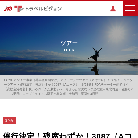
ツアー
TOUR
HOME
>
ツアー事業（募集型企画旅行）
>
チャーターツアー（旅行一覧）
>
商品
>
チャータ
ーツアー
>
催行決定！残席わずか！3087（Aコース）【9/28発】FDAチャーター便で行く
【高松空港発着】秋いろの『きた東北』へ！ちょっと贅沢な５つ星の旅☆東北周遊・名湯めぐ
り～八甲田山ロープウェイ・八幡平と奥入瀬・十和田 至福の3日間
目的地
催行決定！残席わずか！3087（Aコ