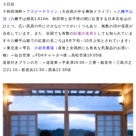
３日目
十和田湖畔＝
アスピーテライン
（大自然の中を爽快ドライブ）＝
八幡平
山
頂
（
八幡平は標高1,614m、秋田県と岩手県の間に位置する日本百名山の
ひとつ。広い高原の中に小さなピークがいくつもあり、無数の沼や湿原が
点在しています。また、全国でも有数の
紅葉の名所
としても知られていま
す
※八幡平山腹での紅葉の見ごろは9月下旬～10月上旬とされています
）
＝東北道＝雫石
小岩井農場
（昼食と全国的にも有名な乳製品のお買い
物）＝仙台空港 →FDAチャーター便→高松空港19:05頃
送迎付きプランの方：＝送迎車＝宇多津20:00～三豊～観音寺～三島川之
江21:10～新居浜21:50～西条22:30頃