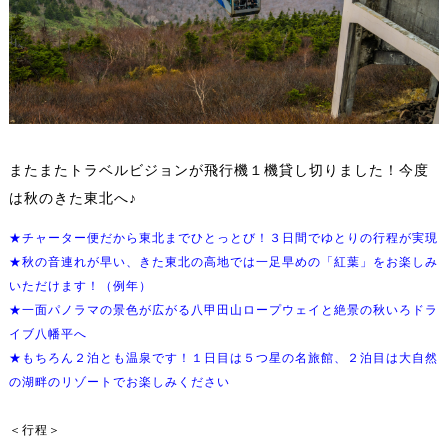
またまたトラベルビジョンが飛行機１機貸し切りました！今度
は秋のきた東北へ♪
★チャーター便だから東北までひとっとび！３日間でゆとりの行程が実現
★秋の音連れが早い、きた東北の高地では一足早めの「紅葉」をお楽しみ
いただけます！（例年）
★一面パノラマの景色が広がる八甲田山ロープウェイと絶景の秋いろドラ
イブ八幡平へ
★もちろん２泊とも温泉です！１日目は５つ星の名旅館、２泊目は大自然
の湖畔のリゾートでお楽しみください
＜行程＞