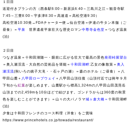
１日目
送迎付きプランの方（西条駅6:00～新居浜6:40～三島川之江～観音寺駅
7:45～三豊8:00～宇多津8:30＝高速道＝高松空港9:30）
高松空港10:30発→FDAチャーター便→仙台空港＝伊達の牛タン本舗（ご
昼食）＝
平泉
世界遺産平泉壮大な歴史ロマン
中尊寺金色堂
＝つなぎ温泉
(泊)
２日目
つなぎ温泉＝十和田湖随一・眼前に広がる壮大で最高の景色
発荷峠展望台
＝奥入瀬渓流・大自然の芸術品を堪能＝
十和田湖畔
:乙女の像散策
＝
奥入
瀬渓流
(秋いろの
銚子大滝
・・
石ヶ戸の瀬）＝森のホテル（ご昼食）
＝八
甲田山麓＋
八甲田ロープウェイ
＋
八甲田
山頂往復（山頂付近では例年９月
下旬から
紅葉
が楽しめます。山麓駅から標高1,324mの八甲田山田茂萢岳
山頂までの2,459mを10分ほどで結びます。ゴンドラからは360度の秋景
色を楽しむことができます）＝山々の大パノラマ
城ヶ倉大橋
＝
十和田湖畔
(泊)
夕食は十和田フレンチのコース料理（洋食）をご賞味
https://www.princehotels.co.jp/towada/restaurant/