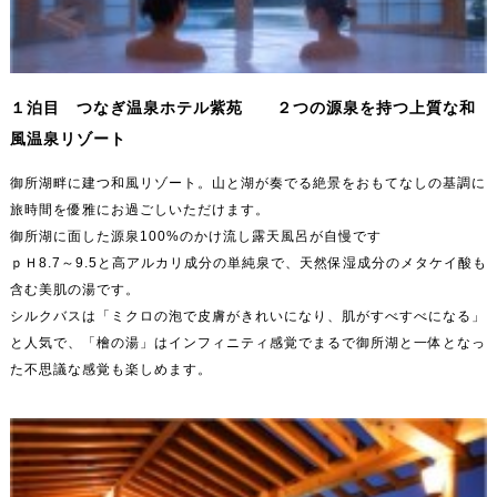
１泊目 つなぎ温泉ホテル紫苑 ２つの源泉を持つ上質な和
風温泉リゾート
御所湖畔に建つ和風リゾート。山と湖が奏でる絶景をおもてなしの基調に
旅時間を優雅にお過ごしいただけます。
御所湖に面した源泉100%のかけ流し露天風呂が自慢です
ｐＨ8.7～9.5と高アルカリ成分の単純泉で、天然保湿成分のメタケイ酸も
含む美肌の湯です。
シルクバスは「ミクロの泡で皮膚がきれいになり、肌がすべすべになる」
と人気で、「檜の湯」はインフィニティ感覚でまるで御所湖と一体となっ
た不思議な感覚も楽しめます。