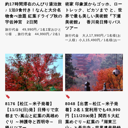
約17時間滞在のんびり湯治旅
術家 印象派からゴッホ、ロー
♪ 1泊3食付き！なんと大分名
トレック、ピカソまで と、世
物食べ放題 紅葉ドライブ秋の
界で最も美しい美術館『下瀬
宇佐神宮 2日間
美術館』 香川発日帰りバス
ツアー
旅行代金 49,990円／1名1室おひと
り様 , 旅行代金 44,990円／2名1
旅行代金 大人17,990円／1名様(お
室おひとり様 , 旅行代金
一人様）小人15,490円／1名様(お一
41,990円／3名1室おひとり様 ,旅行
人様)...
代...
8176【松江～米子発着】
8048【出雲～松江～米子発
【11/15(日)発】日帰りで京
着】2名１室利用でも49,990
都まで♪嵐山と紅葉の高雄め
円【11/20㈮発】関西５大紅
ぐり ～神護寺と西明寺～ 日
葉めぐり～紅葉の『湖東三
帰りツアー
山』と長谷寺・世界遺産登録