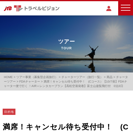
ツアー
TOUR
HOME
>
ツアー事業（募集型企画旅行）
>
チャーターツアー（旅行一覧）
>
商品
>
チャータ
ーツアー
>
FDAチャーター
>
満席！キャンセル待ち受付中！ (Cコース）【10/7発】FDAチ
ャーター便で行く ！AIR＋レンタカープラン【高松空港発着】富士山遊覧飛行付 0泊3日
目的地
満席！キャンセル待ち受付中！ (C