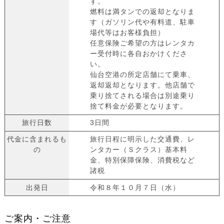
す。
燃料は満タンでの返却となりま
す（ガソリン代や有料道、駐車
場代等はお客様負担）
任意保険ご希望の方はレンタカ
ー受付時に各自おかけくださ
い。
仙台空港の所定店舗にて乗車、
返却返却となります。他店舗で
乗り捨てされる場合は別途乗り
捨て料金が必要となります。
旅行日数
3日間
代金に含まれるも
旅行日程に明示した交通費、レ
の
ンタカー（Ｓクラス）基本料
金、特別保障保険、消費税など
諸税
出発日
令和８年１０月７日（水）
ご案内・ご注意