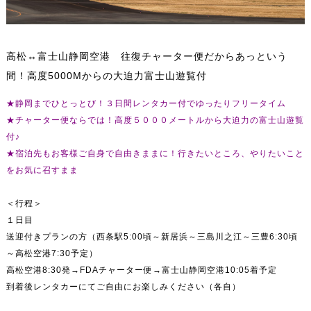
高松↔富士山静岡空港 往復チャーター便だからあっという
間！高度5000Mからの大迫力富士山遊覧付
★静岡までひとっとび！３日間レンタカー付でゆったりフリータイム
★チャーター便ならでは！高度５０００メートルから大迫力の富士山遊覧
付♪
★宿泊先もお客様ご自身で自由きままに！行きたいところ、やりたいこと
をお気に召すまま
＜行程＞
１日目
送迎付きプランの方（西条駅5:00頃～新居浜～三島川之江～三豊6:30頃
～高松空港7:30予定）
高松空港8:30発→FDAチャーター便→富士山静岡空港10:05着予定
到着後レンタカーにてご自由にお楽しみください（各自）