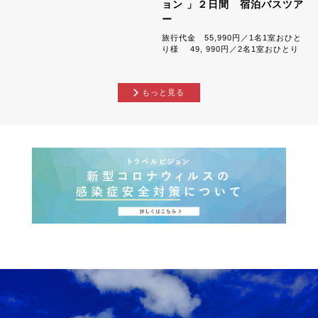
ョン 」２日間 宿泊バスツア
ー
旅行代金 55,990円／1名1室おひと
り様 49, 990円／2名1室おひとり
様 ,...
もっと見る