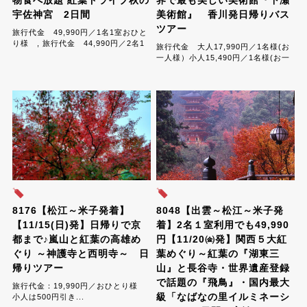
宇佐神宮 2日間
美術館』 香川発日帰りバス
ツアー
旅行代金 49,990円／1名1室おひと
り様 , 旅行代金 44,990円／2名1
旅行代金 大人17,990円／1名様(お
室おひとり様 , 旅行代金
一人様）小人15,490円／1名様(お一
41,990円／3名1室おひとり様 ,旅行
人様)...
代...
8176【松江～米子発着】
8048【出雲～松江～米子発
【11/15(日)発】日帰りで京
着】2名１室利用でも49,990
都まで♪嵐山と紅葉の高雄め
円【11/20㈮発】関西５大紅
ぐり ～神護寺と西明寺～ 日
葉めぐり～紅葉の『湖東三
帰りツアー
山』と長谷寺・世界遺産登録
で話題の『飛鳥』・国内最大
旅行代金：19,990円／おひとり様
級「なばなの里イルミネーシ
小人は500円引き...