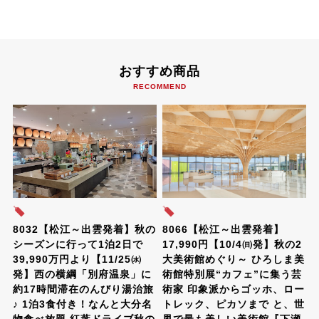
おすすめ商品
RECOMMEND
8032【松江～出雲発着】秋の
8066【松江～出雲発着】
シーズンに行って1泊2日で
17,990円【10/4㈰発】秋の2
39,990万円より【11/25㈬
大美術館めぐり～ ひろしま美
発】西の横綱「別府温泉」に
術館特別展“カフェ”に集う芸
約17時間滞在のんびり湯治旅
術家 印象派からゴッホ、ロー
♪ 1泊3食付き！なんと大分名
トレック、ピカソまで と、世
物食べ放題 紅葉ドライブ秋の
界で最も美しい美術館『下瀬