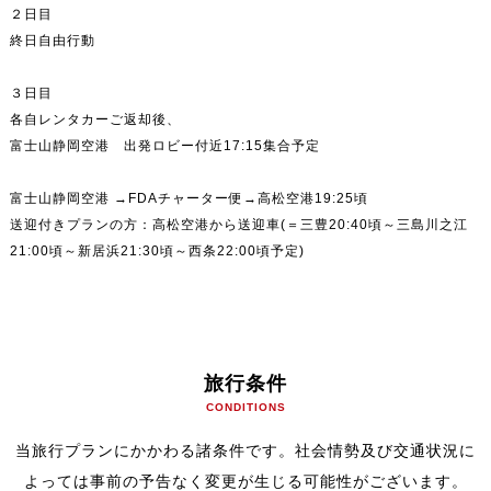
２日目
終日自由行動
３日目
各自レンタカーご返却後、
富士山静岡空港 出発ロビー付近17:15集合予定
富士山静岡空港 →FDAチャーター便→高松空港19:25頃
送迎付きプランの方：高松空港から送迎車(＝三豊20:40頃～三島川之江
21:00頃～新居浜21:30頃～西条22:00頃予定)
旅行条件
CONDITIONS
当旅行プランにかかわる諸条件です。社会情勢及び交通状況に
よっては事前の予告なく変更が生じる可能性がございます。